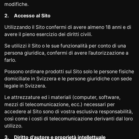
modifiche.
DA SAPERE
INFORMAZIONI SU L
ORO
2.
Accesso al Sito
ORO POSTALE
ACCESSORI DI LUSSO
Utilizzando il Sito confermi di avere almeno 18 anni e di
avere il pieno esercizio dei diritti civili.
STATO
CONTATTI
JOBS
INFORMATIVA SULLA
Se utilizzi il Sito o le sue funzionalità per conto di una
PRIVACY
persona giuridica, confermi di avere l’autorizzazione a
farlo.
Possono ordinare prodotti sul Sito solo le persone fisiche
DE
EN
FR
domiciliate in Svizzera e le persone giuridiche con sede
legale in Svizzera.
Le attrezzature ed i materiali (computer, software,
mezzi di telecomunicazione, ecc.) necessari per
+41 (0)22 362 01 01
Individua
accedere al Sito sono di vostra esclusiva responsabilità,
così come i costi di telecomunicazione derivanti dal loro
utilizzo.
3.
Diritto d’autore e proprietà intellettuale