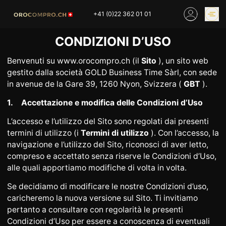
Skip
+41 (0)22 362 01 01
to
content
CONDIZIONI D’USO
PREZZO DELL’ORO
COMPRARE ORO
ONLINE
Benvenuti su www.orocompro.ch (il
Sito
), un sito web
NEGOZI
gestito dalla società GOLD Business Time Sàrl, con sede
in avenue de la Gare 39, 1260 Nyon, Svizzera (
GBT
).
1.
Accettazione e modifica delle Condizioni d’Uso
HOME
COMPRO ORO
L’accesso e l’utilizzo del Sito sono regolati dai presenti
COMPRO ARGENTO
PREZZO DELL’ORO
termini di utilizzo (i
Termini di utilizzo
). Con l’accesso, la
COMPRO PLATINO
COMPRO LATTA
navigazione e l’utilizzo del Sito, riconosci di aver letto,
compreso e accettato senza riserve le Condizioni d’Uso,
COMPRO DIAMANTE
COMPRO PEZZI MONETA
alle quali apportiamo modifiche di volta in volta.
COMPRO OROLOGI
RIMANENZE
INDUSTRIALI
Se decidiamo di modificare le nostre Condizioni d’uso,
caricheremo la nuova versione sul Sito. Ti invitiamo
INVESTIRE
VALUTAZIONE
pertanto a consultare con regolarità le presenti
NEGOZIO
NOTIZIE
Condizioni d’Uso per essere a conoscenza di eventuali