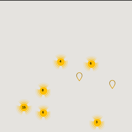
4
6
8
15
6
3