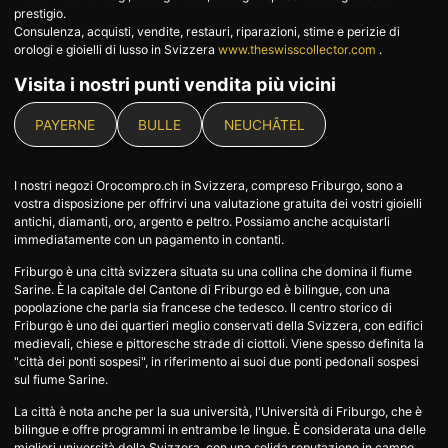
prestigio.
Consulenza, acquisti, vendite, restauri, riparazioni, stime e perizie di
orologi e gioielli di lusso in Svizzera
www.theswisscollector.com
.
Visita i nostri punti vendita più vicini
PAYERNE
BULLE
NEUCHÂTEL
I nostri negozi Orocompro.ch in Svizzera, compreso Friburgo, sono a
vostra disposizione per offrirvi una valutazione gratuita dei vostri gioielli
antichi, diamanti, oro, argento e peltro. Possiamo anche acquistarli
immediatamente con un pagamento in contanti.
Friburgo è una città svizzera situata su una collina che domina il fiume
Sarine. È la capitale del Cantone di Friburgo ed è bilingue, con una
popolazione che parla sia francese che tedesco. Il centro storico di
Friburgo è uno dei quartieri meglio conservati della Svizzera, con edifici
medievali, chiese e pittoresche strade di ciottoli. Viene spesso definita la
"città dei ponti sospesi", in riferimento ai suoi due ponti pedonali sospesi
sul fiume Sarine.
La città è nota anche per la sua università, l'Università di Friburgo, che è
bilingue e offre programmi in entrambe le lingue. È considerata una delle
migliori università della Svizzera, con una solida reputazione in campo