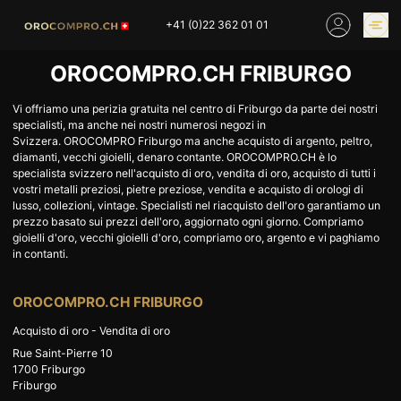
Skip
+41 (0)22 362 01 01
to
content
OROCOMPRO.CH FRIBURGO
PREZZO DELL’ORO
COMPRARE ORO
ONLINE
Vi offriamo una perizia gratuita nel centro di Friburgo da parte dei nostri
specialisti, ma anche nei nostri numerosi negozi in
NEGOZI
Svizzera. OROCOMPRO Friburgo ma anche acquisto di argento, peltro,
diamanti, vecchi gioielli, denaro contante. OROCOMPRO.CH è lo
specialista svizzero nell'acquisto di oro, vendita di oro, acquisto di tutti i
HOME
COMPRO ORO
vostri metalli preziosi, pietre preziose, vendita e acquisto di orologi di
lusso, collezioni, vintage. Specialisti nel riacquisto dell'oro garantiamo un
COMPRO ARGENTO
PREZZO DELL’ORO
prezzo basato sui prezzi dell'oro, aggiornato ogni giorno. Compriamo
gioielli d'oro, vecchi gioielli d'oro, compriamo oro, argento e vi paghiamo
COMPRO PLATINO
COMPRO LATTA
in contanti.
COMPRO DIAMANTE
COMPRO PEZZI MONETA
OROCOMPRO.CH FRIBURGO
COMPRO OROLOGI
RIMANENZE
INDUSTRIALI
Acquisto di oro - Vendita di oro
Rue Saint-Pierre 10
INVESTIRE
VALUTAZIONE
1700
Friburgo
Friburgo
NEGOZIO
NOTIZIE