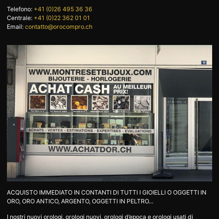
Telefono:
+41 (0)26 495 36 36
DA SAPERE
INFORMAZIONI SU L
Centrale:
+41 (0)22 362 01 01
ORO
Email:
contatto@orocompro.ch
ORO POSTALE
ACCESSORI DI LUSSO
STATO
CONTATTI
JOBS
INFORMATIVA SULLA
PRIVACY
DE
EN
FR
+41 (0)22 362 01 01
Individua
ACQUISTO IMMEDIATO IN CONTANTI DI TUTTI I GIOIELLI O OGGETTI IN
ORO, ORO ANTICO, ARGENTO, OGGETTI IN PELTRO…
I nostri nuovi orologi, orologi nuovi, orologi d’epoca e orologi usati di