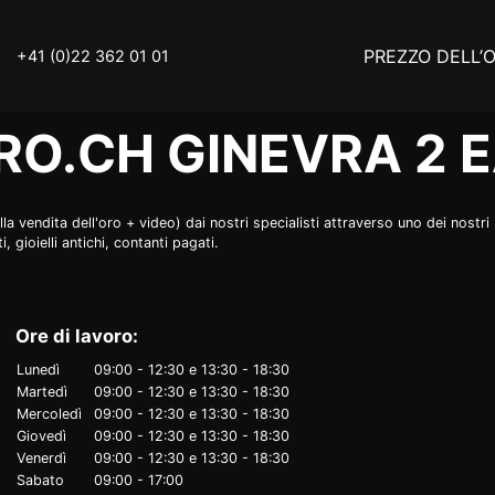
PREZZO DELL’
+41 (0)22 362 01 01
O.CH GINEVRA 2 E
O ORO
COMPRO ARGENTO
vendita dell'oro + video) dai nostri specialisti attraverso uno dei nostri n
gioielli antichi, contanti pagati.
O LATTA
COMPRO DIAMANTE
NZE INDUSTRIALI
INVESTIRE
Ore di lavoro:
E
DA SAPERE
Lunedì
09:00 - 12:30
e
13:30 - 18:30
Martedì
09:00 - 12:30
e
13:30 - 18:30
ORI DI LUSSO
STATO
Mercoledì
09:00 - 12:30
e
13:30 - 18:30
Giovedì
09:00 - 12:30
e
13:30 - 18:30
ATIVA SULLA PRIVACY
Venerdì
09:00 - 12:30
e
13:30 - 18:30
Sabato
09:00 - 17:00