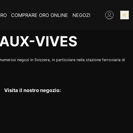
ORO
COMPRARE ORO ONLINE
NEGOZI
AUX-VIVES
PREZZO DELL’ORO
umerosi negozi in Svizzera, in particolare nella stazione ferroviaria di
COMPRO PEZZI MONETA
VALUTAZIONE
Visita il nostro negozio:
INFORMAZIONI SU L ORO
CONTATTI