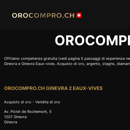
Skip
to
content
OROCOMPR
HOME
COMPR
Offriamo competenza gratuita (vedi pagina 5 passaggi di esperienza nella 
Ginevra e Ginevra Eaux-vives. Acquisto di oro, argento, stagno, diamanti, 
COMPRO PLATINO
COMPR
COMPRO OROLOGI
RIMANE
OROCOMPRO.CH GINEVRA 2 EAUX-VIVES
NEGOZIO
NOTIZI
Acquisto di oro - Vendita di oro
ORO POSTALE
ACCESS
Av. Pictet de Rochemont, 5
JOBS
INFORM
1207
Ginevra
Ginevra