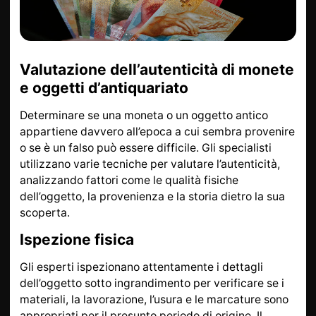
DA SAPERE
INFORMAZIONI SU L
ORO
ORO POSTALE
ACCESSORI DI LUSSO
Valutazione dell’autenticità di monete
STATO
CONTATTI
e oggetti d’antiquariato
JOBS
INFORMATIVA SULLA
Determinare se una moneta o un oggetto antico
PRIVACY
appartiene davvero all’epoca a cui sembra provenire
o se è un falso può essere difficile. Gli specialisti
utilizzano varie tecniche per valutare l’autenticità,
DE
EN
FR
analizzando fattori come le qualità fisiche
dell’oggetto, la provenienza e la storia dietro la sua
scoperta.
Ispezione fisica
+41 (0)22 362 01 01
Individua
Gli esperti ispezionano attentamente i dettagli
dell’oggetto sotto ingrandimento per verificare se i
materiali, la lavorazione, l’usura e le marcature sono
appropriati per il presunto periodo di origine. Il