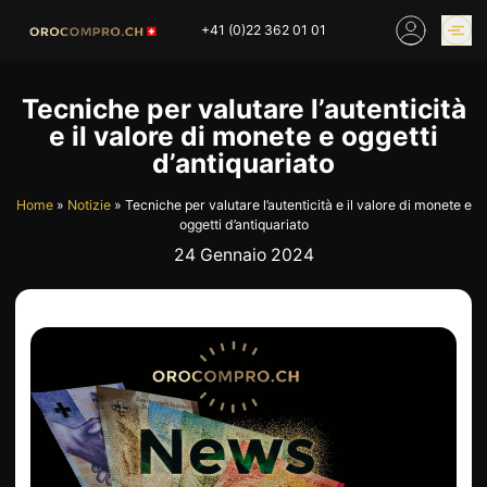
Skip
+41 (0)22 362 01 01
to
content
PREZZO DELL’ORO
COMPRARE ORO
Tecniche per valutare l’autenticità
ONLINE
e il valore di monete e oggetti
NEGOZI
d’antiquariato
Home
»
Notizie
»
Tecniche per valutare l’autenticità e il valore di monete e
oggetti d’antiquariato
HOME
COMPRO ORO
24 Gennaio 2024
COMPRO ARGENTO
PREZZO DELL’ORO
COMPRO PLATINO
COMPRO LATTA
COMPRO DIAMANTE
COMPRO PEZZI MONETA
COMPRO OROLOGI
RIMANENZE
INDUSTRIALI
INVESTIRE
VALUTAZIONE
NEGOZIO
NOTIZIE