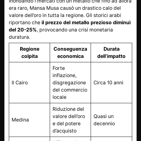
Inondando i mercati con un metallo che fino ad allora
era raro, Mansa Musa causò un drastico calo del
valore dell’oro in tutta la regione. Gli storici arabi
riportano che
il prezzo del metallo prezioso diminuì
del 20-25%
, provocando una crisi monetaria
duratura.
Regione
Conseguenza
Durata
colpita
economica
dell’impatto
Forte
inflazione,
Il Cairo
disgregazione
Circa 10 anni
del commercio
locale
Riduzione del
valore dell’oro
Quasi un
Medina
e del potere
decennio
d’acquisto