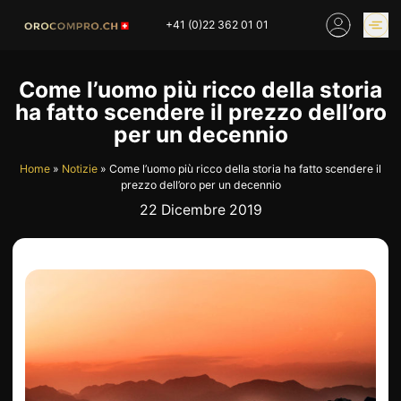
Skip
+41 (0)22 362 01 01
to
content
PREZZO DELL’ORO
COMPRARE ORO
Come l’uomo più ricco della storia
ONLINE
ha fatto scendere il prezzo dell’oro
NEGOZI
per un decennio
Home
»
Notizie
»
Come l’uomo più ricco della storia ha fatto scendere il
prezzo dell’oro per un decennio
HOME
COMPRO ORO
22 Dicembre 2019
COMPRO ARGENTO
PREZZO DELL’ORO
COMPRO PLATINO
COMPRO LATTA
COMPRO DIAMANTE
COMPRO PEZZI MONETA
COMPRO OROLOGI
RIMANENZE
INDUSTRIALI
INVESTIRE
VALUTAZIONE
NEGOZIO
NOTIZIE