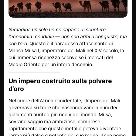
DA SAPERE
INFORMAZIONI SU L
ORO
ORO POSTALE
ACCESSORI DI LUSSO
Immagina un solo uomo capace di scuotere
STATO
CONTATTI
l’economia mondiale — non con armi o conquiste, ma
con l’oro.
Questo è il paradosso affascinante di
JOBS
INFORMATIVA SULLA
Mansa Musa I, imperatore del Mali nel XIV secolo, la
PRIVACY
cui immensa ricchezza sconvolse i mercati del
Medio Oriente per un intero decennio.
DE
EN
FR
Un impero costruito sulla polvere
d’oro
Nel cuore dell’Africa occidentale, l’Impero del Mali
+41 (0)22 362 01 01
Individua
governava su terre che nascondevano alcuni dei
giacimenti auriferi più ricchi del mondo. Musa,
sovrano saggio ma ambizioso, comprese
rapidamente che questo metallo poteva diventare
l’arma più dolce e potente del suo regno. Il suo nome,