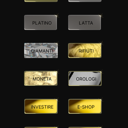
DA SAPERE
INFORMAZIONI SU L
ORO
ORO POSTALE
ACCESSORI DI LUSSO
PLATINO
LATTA
STATO
CONTATTI
JOBS
INFORMATIVA SULLA
PRIVACY
DIAMANTI
RIFIUTI
DE
EN
FR
MONETA
OROLOGI
+41 (0)22 362 01 01
Individua
INVESTIRE
E-SHOP