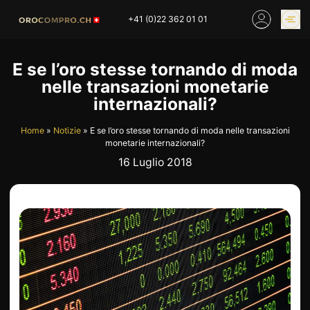
Skip
+41 (0)22 362 01 01
to
content
PREZZO DELL’ORO
COMPRARE ORO
E se l’oro stesse tornando di moda
ONLINE
nelle transazioni monetarie
NEGOZI
internazionali?
Home
»
Notizie
»
E se l’oro stesse tornando di moda nelle transazioni
monetarie internazionali?
HOME
COMPRO ORO
16 Luglio 2018
COMPRO ARGENTO
PREZZO DELL’ORO
COMPRO PLATINO
COMPRO LATTA
COMPRO DIAMANTE
COMPRO PEZZI MONETA
COMPRO OROLOGI
RIMANENZE
INDUSTRIALI
INVESTIRE
VALUTAZIONE
NEGOZIO
NOTIZIE