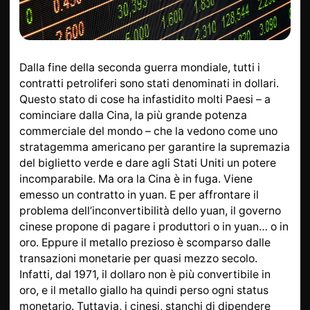
DA SAPERE
INFORMAZIONI SU L
ORO
ORO POSTALE
ACCESSORI DI LUSSO
Dalla fine della seconda guerra mondiale, tutti i
STATO
CONTATTI
contratti petroliferi sono stati denominati in dollari.
Questo stato di cose ha infastidito molti Paesi – a
JOBS
INFORMATIVA SULLA
cominciare dalla Cina, la più grande potenza
PRIVACY
commerciale del mondo – che la vedono come uno
stratagemma americano per garantire la supremazia
del biglietto verde e dare agli Stati Uniti un potere
DE
FR
incomparabile. Ma ora la Cina è in fuga. Viene
emesso un contratto in yuan. E per affrontare il
problema dell’inconvertibilità dello yuan, il governo
cinese propone di pagare i produttori o in yuan… o in
+41 (0)22 362 01 01
Individua
oro. Eppure il metallo prezioso è scomparso dalle
transazioni monetarie per quasi mezzo secolo.
Infatti, dal 1971, il dollaro non è più convertibile in
oro, e il metallo giallo ha quindi perso ogni status
monetario. Tuttavia, i cinesi, stanchi di dipendere