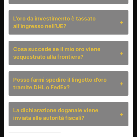
L’oro da investimento è tassato
all’ingresso nell’UE?
Cosa succede se il mio oro viene
sequestrato alla frontiera?
Posso farmi spedire il lingotto d’oro
tramite DHL o FedEx?
La dichiarazione doganale viene
inviata alle autorità fiscali?