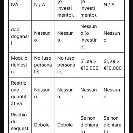
(o
(o
IVA
N / A
N / A
investi
investi
mento).
mento).
Nessun
dazi
Nessun
Nessun
o (o
Nessun
doganal
o
o
investir
o
i
e).
Modulo
No (uso
No (uso
Sì, se >
Sì, se >
richiest
persona
persona
€10.000
€10.000
o
le)
le)
Restrizi
one
Nessun
Nessun
Nessun
Nessun
quantit
o
o
o
o
ativa
Rischio
Se non
Se non
di
Debole
Debole
dichiara
dichiara
sequest
to
to