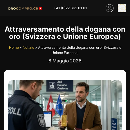
Skip
+41 (0)22 362 01 01
to
content
PREZZO DELL’ORO
COMPRARE ORO
Attraversamento della dogana con
ONLINE
oro (Svizzera e Unione Europea)
NEGOZI
Home
»
Notizie
»
Attraversamento della dogana con oro (Svizzera e
Unione Europea)
8 Maggio 2026
HOME
COMPRO ORO
COMPRO ARGENTO
PREZZO DELL’ORO
COMPRO PLATINO
COMPRO LATTA
COMPRO DIAMANTE
COMPRO PEZZI MONETA
COMPRO OROLOGI
RIMANENZE
INDUSTRIALI
INVESTIRE
VALUTAZIONE
NEGOZIO
NOTIZIE