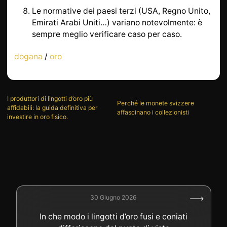
Le normative dei paesi terzi (USA, Regno Unito,
Emirati Arabi Uniti…) variano notevolmente: è
sempre meglio verificare caso per caso.
dogana
/
oro
I produttori di lingotti d’oro più
Perché le monete svizzere
affidabili: la guida definitiva per
affascinano i collezionisti
investire in oro fisico.
30 Giugno 2026
In che modo i lingotti d’oro fusi e coniati