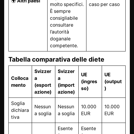
🌍
Altri paesi
molto specifici.
caso per caso
È sempre
consigliabile
consultare
l’autorità
doganale
competente.
Tabella comparativa delle diete
Svizzer
Svizzer
UE
UE
Colloca
a
a
(ingres
(output
mento
(esport
(import
so)
)
azione)
azione)
Soglia
Nessun
Nessun
10.000
10.000
dichiara
a soglia
a soglia
EUR
EUR
tiva
Esente
Esente