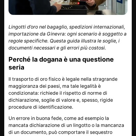
DA SAPERE
INFORMAZIONI SU L
ORO
ORO POSTALE
ACCESSORI DI LUSSO
Lingotti d’oro nel bagaglio, spedizioni internazionali,
STATO
CONTATTI
importazione da Ginevra: ogni scenario è soggetto a
regole specifiche. Questa guida illustra le soglie, i
JOBS
INFORMATIVA SULLA
documenti necessari e gli errori più costosi.
PRIVACY
Perché la dogana è una questione
seria
DE
EN
FR
Il trasporto di oro fisico è legale nella stragrande
maggioranza dei paesi, ma tale legalità è
condizionata: richiede il rispetto di norme di
dichiarazione, soglie di valore e, spesso, rigide
+41 (0)22 362 01 01
Individua
procedure di identificazione.
Un errore in buona fede, come ad esempio la
mancata dichiarazione di un lingotto o la mancanza
di un documento, può comportare il sequestro