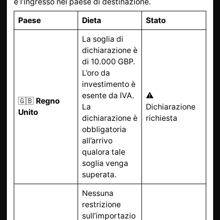
e l’ingresso nel paese di destinazione.
Paese
Dieta
Stato
La soglia di
dichiarazione è
di 10.000 GBP.
L’oro da
investimento è
esente da IVA.
⚠️
🇬🇧
Regno
La
Dichiarazione
Unito
dichiarazione è
richiesta
obbligatoria
all’arrivo
qualora tale
soglia venga
superata.
Nessuna
restrizione
sull’importazio