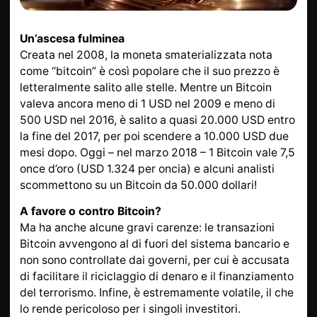
DA SAPERE
INFORMAZIONI SU L
ORO
Un’ascesa fulminea
ORO POSTALE
ACCESSORI DI LUSSO
Creata nel 2008, la moneta smaterializzata nota
come “bitcoin” è così popolare che il suo prezzo è
STATO
CONTATTI
letteralmente salito alle stelle. Mentre un Bitcoin
JOBS
INFORMATIVA SULLA
valeva ancora meno di 1 USD nel 2009 e meno di
PRIVACY
500 USD nel 2016, è salito a quasi 20.000 USD entro
la fine del 2017, per poi scendere a 10.000 USD due
mesi dopo. Oggi – nel marzo 2018 – 1 Bitcoin vale 7,5
DE
EN
FR
once d’oro (USD 1.324 per oncia) e alcuni analisti
scommettono su un Bitcoin da 50.000 dollari!
A favore o contro Bitcoin?
Ma ha anche alcune gravi carenze: le transazioni
+41 (0)22 362 01 01
Individua
Bitcoin avvengono al di fuori del sistema bancario e
non sono controllate dai governi, per cui è accusata
di facilitare il riciclaggio di denaro e il finanziamento
del terrorismo. Infine, è estremamente volatile, il che
lo rende pericoloso per i singoli investitori.