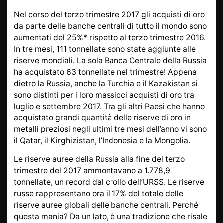
DA SAPERE
INFORMAZIONI SU L
Nel corso del terzo trimestre 2017 gli acquisti di oro
ORO
da parte delle banche centrali di tutto il mondo sono
aumentati del 25%* rispetto al terzo trimestre 2016.
ORO POSTALE
ACCESSORI DI LUSSO
In tre mesi, 111 tonnellate sono state aggiunte alle
STATO
CONTATTI
riserve mondiali. La sola Banca Centrale della Russia
JOBS
INFORMATIVA SULLA
ha acquistato 63 tonnellate nel trimestre! Appena
PRIVACY
dietro la Russia, anche la Turchia e il Kazakistan si
sono distinti per i loro massicci acquisti di oro tra
luglio e settembre 2017. Tra gli altri Paesi che hanno
acquistato grandi quantità delle riserve di oro in
DE
EN
FR
metalli preziosi negli ultimi tre mesi dell’anno vi sono
il Qatar, il Kirghizistan, l’Indonesia e la Mongolia.
Le riserve auree della Russia alla fine del terzo
+41 (0)22 362 01 01
Individua
trimestre del 2017 ammontavano a 1.778,9
tonnellate, un record dal crollo dell’URSS. Le riserve
russe rappresentano ora il 17% del totale delle
riserve auree globali delle banche centrali. Perché
questa mania? Da un lato, è una tradizione che risale