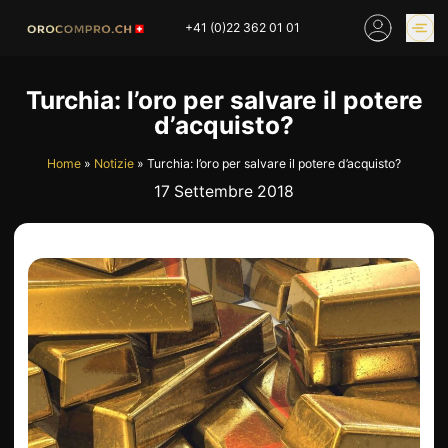
Skip
+41 (0)22 362 01 01
to
content
PREZZO DELL’ORO
COMPRARE ORO
Turchia: l’oro per salvare il potere
ONLINE
d’acquisto?
NEGOZI
Home
»
Notizie
»
Turchia: l’oro per salvare il potere d’acquisto?
17 Settembre 2018
HOME
COMPRO ORO
COMPRO ARGENTO
PREZZO DELL’ORO
COMPRO PLATINO
COMPRO LATTA
COMPRO DIAMANTE
COMPRO PEZZI MONETA
COMPRO OROLOGI
RIMANENZE
INDUSTRIALI
INVESTIRE
VALUTAZIONE
NEGOZIO
NOTIZIE