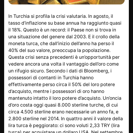
DA SAPERE
INFORMAZIONI SU L
ORO
In Turchia si profila la crisi valutaria. In agosto, il
ORO POSTALE
ACCESSORI DI LUSSO
tasso d’inflazione su base annua ha raggiunto quasi
il 18%. Questo è un record: il Paese non si trova in
STATO
CONTATTI
una situazione del genere dal 2003. E il crollo della
JOBS
INFORMATIVA SULLA
moneta turca, che dall’inizio dell’anno ha perso il
PRIVACY
40% del suo valore, preoccupa la popolazione.
Questa crisi senza precedenti è un’opportunità per
vedere ancora una volta il vantaggio dell’oro come
DE
EN
FR
un rifugio sicuro. Secondo i dati di Bloomberg, i
possessori di contanti in Turchia hanno
effettivamente perso circa il 50% del loro potere
d’acquisto, mentre i possessori di oro hanno
mantenuto intatto il loro potere d’acquisto. Un’oncia
+41 (0)22 362 01 01
Individua
d’oro costa oggi quasi 8.000 sterline turche, di cui
circa 4.500 sterline erano necessarie un anno fa, e
2.800 sterline nel 2014. In quattro anni il valore della
lira turca è peggiorato: ci sono voluti 2,33 TRY (lira
turca) per acquistare un dollaro USA. Nel settembre